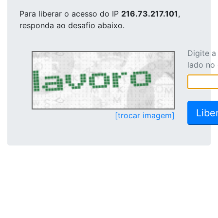
Para liberar o acesso
do IP
216.73.217.101
,
responda ao desafio abaixo.
Digite 
lado no
[trocar imagem]