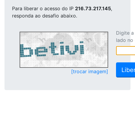
Para liberar o acesso
do IP
216.73.217.145
,
responda ao desafio abaixo.
Digite 
lado no
[trocar imagem]