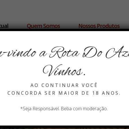
tual
Quem Somos
Nossos Produtos
-vindo a Rota Do Azei
VINHOS VERDE
Vinhos.
nhos Tin
ESPUMANTES
AO CONTINUAR VOCÊ
VINHO DO PORTO
CONCORDA SER MAIOR DE 18 ANOS.
VINHOS ROSE
*Seja Responsável. Beba com moderação.
VINHOS TINTO
COLHEITA