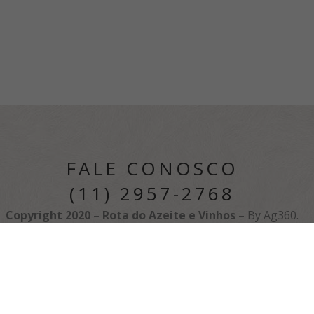
FALE CONOSCO
(11) 2957-2768
Copyright 2020 – Rota do Azeite e Vinhos
–
By Ag360.