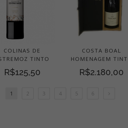
COLINAS DE
COSTA BOAL
STREMOZ TINTO
HOMENAGEM TIN
R$
125,50
R$
2.180,00
1
2
3
4
5
6