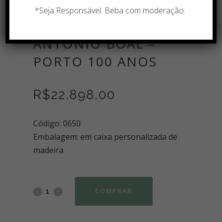
*Seja Responsável. Beba com moderação.
ANTONIO BOAL –
PORTO 100 ANOS
R$
22.898,00
Código: 0650
Embalagem: em caixa personalizada de
madeira
COMPRAR