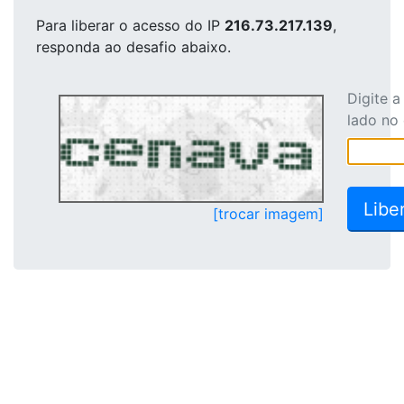
Para liberar o acesso
do IP
216.73.217.139
,
responda ao desafio abaixo.
Digite 
lado no
[trocar imagem]