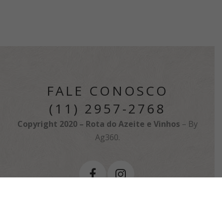
FALE CONOSCO
(11) 2957-2768
Copyright 2020 – Rota do Azeite e Vinhos
–
By
Ag360.