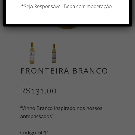
*Seja Responsável. Beba com moderação.
FRONTEIRA BRANCO
R$
131,00
“Vinho Branco inspirado nos nossos
antepassados”
Código: 6011